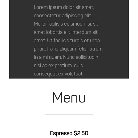
Lorem ipsum dolor sit amet,
consectetur adipiscing elit.
Morbi facilisis euismod nisi, sit
amet lobortis elit interdum sit
amet. Ut facilisis turpis et urna
pharetra, id aliquam felis rutrum.
In a mi quam. Nunc sollicitudin
nisl ac ex pretium, quis
consequat ex volutpat.
Menu
Espresso $2.50