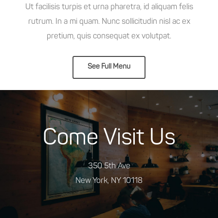
Ut facilisis turpis et urna pharetra, id aliquam felis
rutrum. In a mi quam. Nunc sollicitudin nisl ac ex
pretium, quis consequat ex volutpat.
See Full Menu
Come Visit Us
350 5th Ave
New York, NY 10118