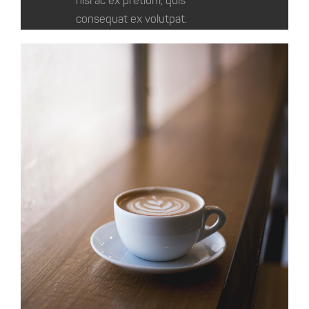
nisl ac ex pretium, quis
consequat ex volutpat.