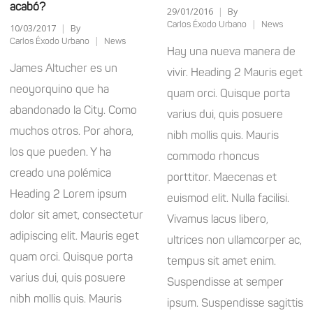
acabó?
29/01/2016
By
Carlos Éxodo Urbano
News
10/03/2017
By
Carlos Éxodo Urbano
News
Hay una nueva manera de
James Altucher es un
vivir. Heading 2 Mauris eget
neoyorquino que ha
quam orci. Quisque porta
abandonado la City. Como
varius dui, quis posuere
muchos otros. Por ahora,
nibh mollis quis. Mauris
los que pueden. Y ha
commodo rhoncus
creado una polémica
porttitor. Maecenas et
Heading 2 Lorem ipsum
euismod elit. Nulla facilisi.
dolor sit amet, consectetur
Vivamus lacus libero,
adipiscing elit. Mauris eget
ultrices non ullamcorper ac,
quam orci. Quisque porta
tempus sit amet enim.
varius dui, quis posuere
Suspendisse at semper
nibh mollis quis. Mauris
ipsum. Suspendisse sagittis