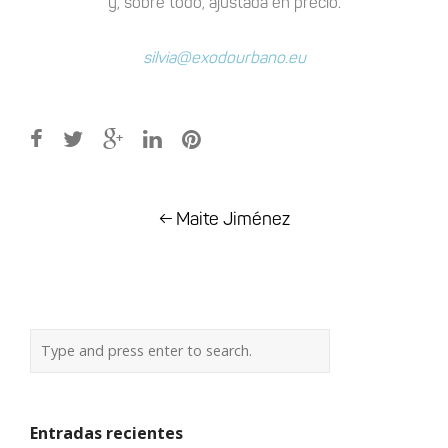
y, sobre todo, ajustada en precio.
silvia@exodourbano.eu
Post
←
Maite Jiménez
navigation
Entradas recientes