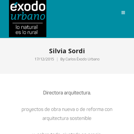
Silvia Sordi
17/12/2015
By
Carlos Éxodo Urbano
Directora arquitectura.
proyectos de obra nueva o de reforma con
arquitectura sostenible